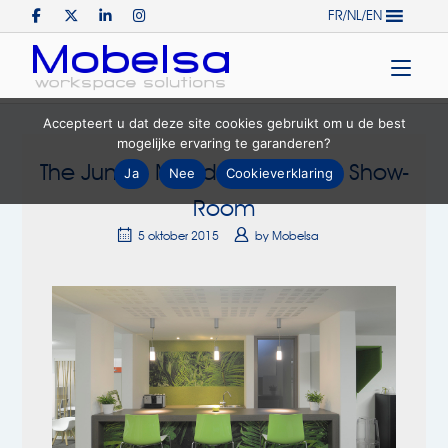
Skip
FR/NL/EN
to
Home
content
Accepteert u dat deze site cookies gebruikt om u de best
mogelijke ervaring te garanderen?
The Jungle Mood on Our New Show-
Ja
Nee
Cookieverklaring
Room
5 oktober 2015
by
Mobelsa