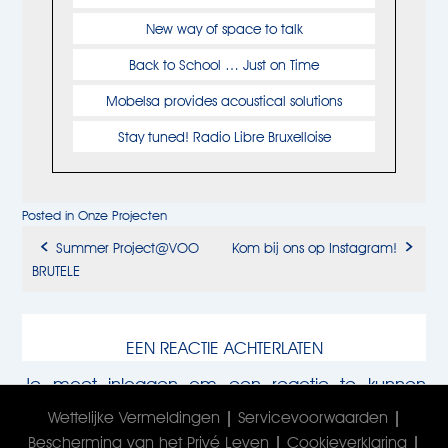
New way of space to talk
Back to School … Just on Time
Mobelsa provides acoustical solutions
Stay tuned! Radio Libre Bruxelloise
Posted in
Onze Projecten
Summer Project@VOO
Kom bij ons op Instagram!
Post
BRUTELE
navigation
EEN REACTIE ACHTERLATEN
Je moet
inloggen
om een reactie te kunnen
plaatsen.
Wettelijke Vermeldingen
|
Servicevoorwaarden
|
Bescherming van het Privé Leven
|
Cookieverklaring
|